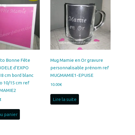
oto Bonne Fête
Mug Mamie en Or gravure
ODELE d’EXPO
personnalisable prénom ref
18 cm bord blanc
MUGMAMIE1-EPUISE
o 10/15 cm ref
10.00
€
MAMIE2
Lire la suite
Le
€
prix
l
actuel
au panier
:
est :
0€.
8.00€.