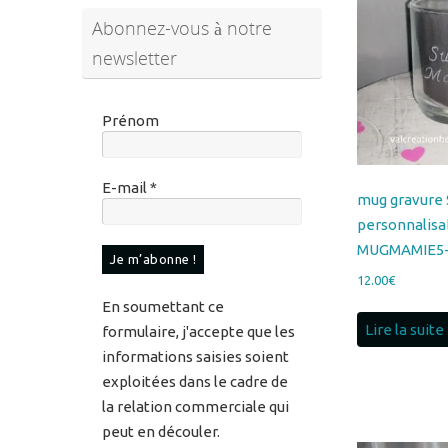
Prénom
E-mail
*
mug gravure 
personnalisa
MUGMAMIE5-
12.00
€
En soumettant ce
Lire la suite
formulaire, j'accepte que les
informations saisies soient
exploitées dans le cadre de
la relation commerciale qui
peut en découler.
Pour en savoir plus sur vos
données et vos droits,
veuillez consulter