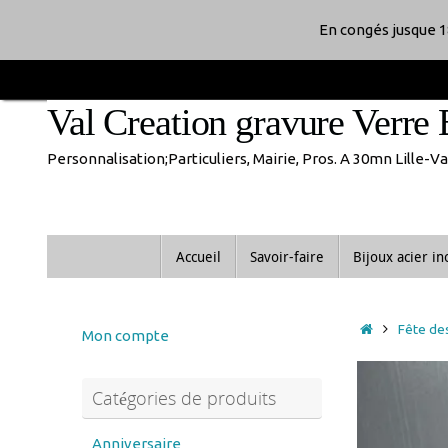
Passer
En congés jusque 1
au
Val Creation gravure Verre 
contenu
Personnalisation;Particuliers, Mairie, Pros. A 30mn Lille-
Passer
Accueil
Savoir-faire
Bijoux acier i
au
contenu
Accueil
Fête de
Mon compte
Catégories de produits
Anniversaire
anniversaire de mariage
Noces d'or