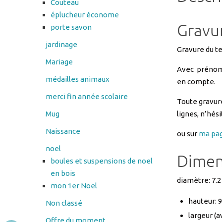
Gravu
jardinage
Gravure du te
Mariage
Avec prénom 
médailles animaux
en compte.
merci fin année scolaire
Toute gravure
Mug
lignes, n’hé
Naissance
ou sur
ma pa
noel
Dimen
boules et suspensions de noel
en bois
diamètre: 7.
mon 1er Noel
hauteur: 
Non classé
largeur (
Offre du moment
poids: 320
Panier
contenanc