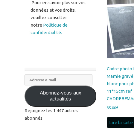
notre
Politique de
confidentialité.
Cadre photo
Mamie gravé
Adresse
blanc pour p
e-
11*15cm ref
Abonnez-vous aux
mail
CADREBFMAM
actualités
35.00
€
Rejoignez les 1 447 autres
abonnés
Lire la suite