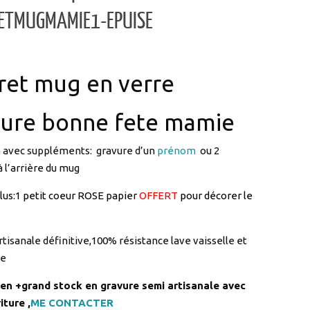
ret mug en verre
vure bonne fete mamie
n avec suppléments: gravure d’un
prénom
ou 2
l’arrière du mug
plus:1 petit coeur ROSE papier
OFFERT
pour décorer le
rtisanale définitive,100% résistance lave vaisselle et
de
 en +grand stock en gravure semi artisanale avec
iture ,
ME CONTACTER
r les mamies par sa solidité pour toutes boissons
thé, café, chocolat chaud..