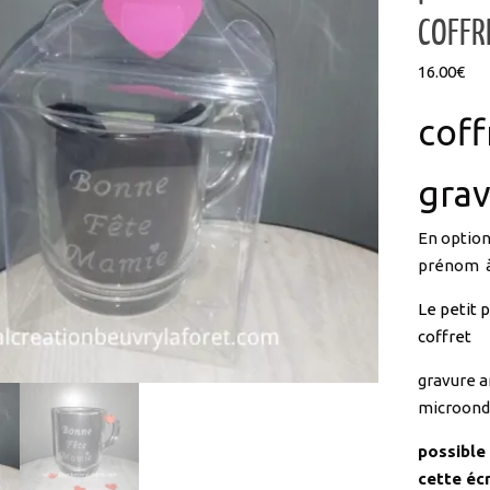
16.00
€
coff
gra
En optio
prénom à 
Le petit 
coffret
gravure a
microon
possible
cette écr
Idéal pou
chaudes : 