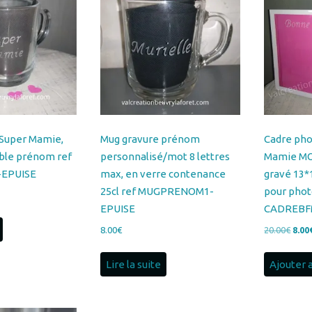
Super Mamie,
Mug gravure prénom
Cadre ph
ble prénom ref
personnalisé/mot 8 lettres
Mamie M
EPUISE
max, en verre contenance
gravé 13*
25cl ref MUGPRENOM1-
pour phot
EPUISE
CADREBF
Le
8.00
€
20.00
€
8.00
prix
initia
Lire la suite
Ajouter 
était 
20.0