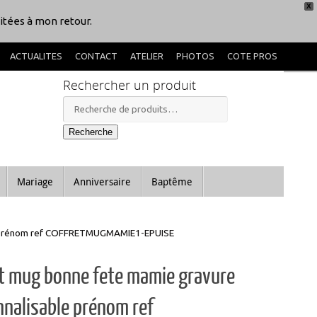
X
itées à mon retour.
ACTUALITES
CONTACT
ATELIER
PHOTOS
COTE PROS
Rechercher un produit
Recherche
pour :
Recherche
Mariage
Anniversaire
Baptême
le prénom ref COFFRETMUGMAMIE1-EPUISE
et mug bonne fete mamie gravure
nalisable prénom ref
ETMUGMAMIE1-EPUISE