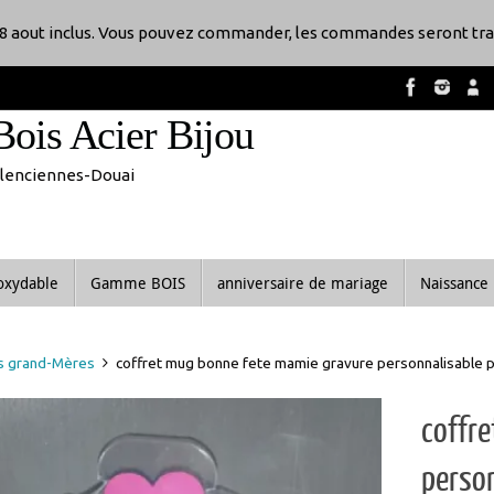
8 aout inclus. Vous pouvez commander, les commandes seront tra
Bois Acier Bijou
Valenciennes-Douai
noxydable
Gamme BOIS
anniversaire de mariage
Naissance
s grand-Mères
coffret mug bonne fete mamie gravure personnalisab
coffr
person
COFFR