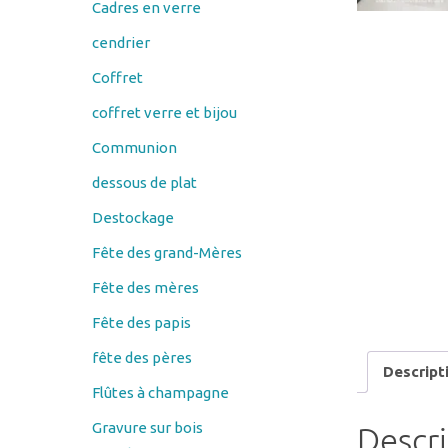
Coffret
coffret verre et bijou
Communion
dessous de plat
Destockage
Fête des grand-Mères
Fête des mères
Fête des papis
fête des pères
Descript
Flûtes à champagne
Gravure sur bois
Descr
Couteau
éplucheur économe
porte savon