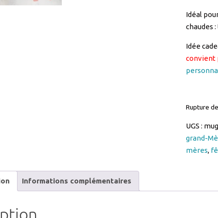
Idée cad
convient 
personna
Rupture de
UGS :
mug
grand-Mè
mères
,
f
ion
Informations complémentaires
iption