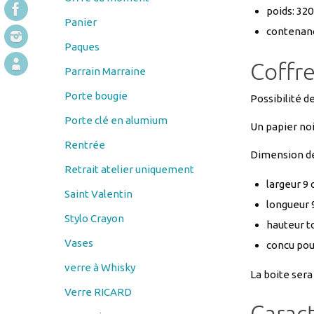
Paques
Coffre
Parrain Marraine
Porte bougie
Possibilité d
Porte clé en alumium
Un papier noi
Rentrée
Dimension de 
Retrait atelier uniquement
largeur 9
Saint Valentin
longueur 
Stylo Crayon
hauteur t
Vases
concu pou
verre à Whisky
La boite sera
Verre RICARD
Carac
verre vin
Verres à bière
mug fabri