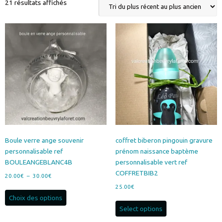
Trié
21 résultats affichés
du
plus
récent
au
plus
ancien
Boule verre ange souvenir
coffret biberon pingouin gravure
personnalisable ref
prénom naissance baptème
BOULEANGEBLANC4B
personnalisable vert ref
COFFRETBIB2
Plage
20.00
€
–
30.00
€
de
25.00
€
Ce
prix :
Choix des options
produit
20.00€
Select options
a
à
plusieurs