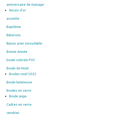
la
anniversaire de mariage
page
Noces d'or
du
assiette
produit
Baptême
Biberons
Bijoux acier inoxydable
Bonne Année
boule colorée PVC
Boule de Noel
Boules noel 2025
Boule lumineuse
Boules en verre
Boule ange
Cadres en verre
cendrier