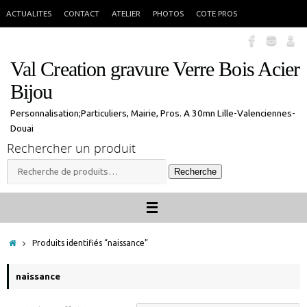
Passer
En congés jusque 18 aout inclus. Vous pouvez commander, les commandes
X
ACTUALITES
CONTACT
ATELIER
PHOTOS
COTE PROS
seront traitées à mon retour.
au
contenu
Val Creation gravure Verre Bois Acier
Bijou
Personnalisation;Particuliers, Mairie, Pros. A 30mn Lille-Valenciennes-
Douai
Rechercher un produit
Recherche
Recherche
pour :
Accueil
Produits identifiés “naissance”
naissance