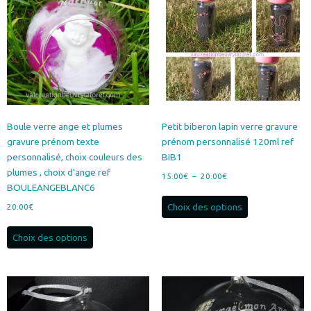
Boule verre ange et plumes
Petit biberon lapin verre gravure
gravure prénom texte
prénom personnalisé 120ml ref
personnalisé, choix couleurs des
BIB1
plumes , choix d’ange ref
Plage
15.00
€
–
20.00
€
BOULEANGEBLANC6
de
Ce
prix :
Choix des options
20.00
€
produit
15.00€
Ce
a
à
Choix des options
produit
plusieurs
20.00€
a
variations.
plusieurs
Les
variations.
options
Les
peuvent