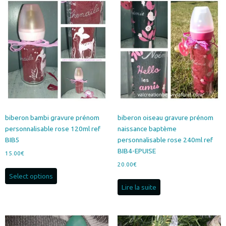
variations.
variations.
Les
Les
options
options
peuvent
peuvent
être
être
choisies
choisies
sur
sur
la
la
page
page
du
du
produit
produit
biberon bambi gravure prénom
biberon oiseau gravure prénom
personnalisable rose 120ml ref
naissance baptème
BIB5
personnalisable rose 240ml ref
BIB4-EPUISE
15.00
€
20.00
€
Select options
Lire la suite