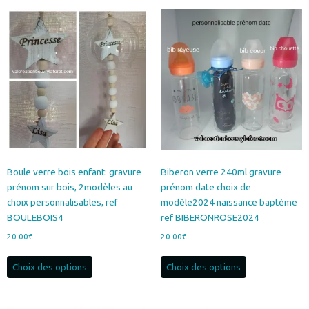
Boule verre bois enfant: gravure
Biberon verre 240ml gravure
prénom sur bois, 2modèles au
prénom date choix de
choix personnalisables, ref
modèle2024 naissance baptème
BOULEBOIS4
ref BIBERONROSE2024
20.00
€
20.00
€
Ce
Ce
Choix des options
Choix des options
produit
produit
a
a
plusieurs
plusieurs