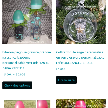
biberon pingouin gravure prénom
Coffret Boule ange personnalisé
naissance baptème
en verre gravure personnalisable
personnalisable vert gris 120 ou
ref BOULEANGE2-EPUISE
240ml ref BIB3
20.00
€
Plage
15.00
€
–
20.00
€
de
Lire la suite
Ce
prix :
Choix des options
produit
15.00€
a
à
plusieurs
20.00€
variations.
Les