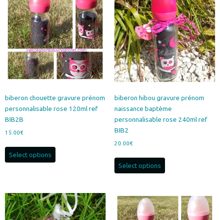
options
peuvent
être
choisies
sur
la
page
du
produit
biberon chouette gravure prénom
biberon hibou gravure prénom
personnalisable rose 120ml ref
naissance baptème
BIB2B
personnalisable rose 240ml ref
BIB2
15.00
€
20.00
€
Select options
Select options