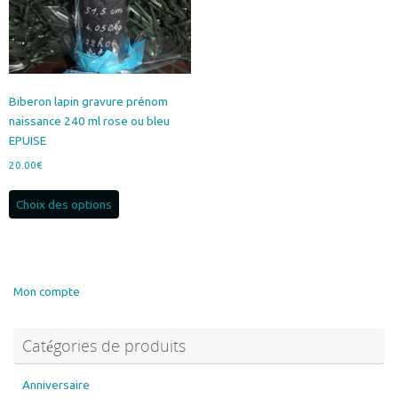
sur
la
la
page
page
du
du
produit
produit
Biberon lapin gravure prénom
naissance 240 ml rose ou bleu
EPUISE
20.00
€
Ce
Choix des options
produit
a
plusieurs
variations.
Les
Mon compte
options
peuvent
Catégories de produits
être
choisies
sur
Anniversaire