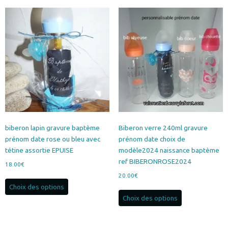
plusieurs
variations.
Les
options
peuvent
être
choisies
sur
la
page
du
produit
biberon lapin gravure baptème
Biberon verre 240ml gravure
prénom date rose ou bleu avec
prénom date choix de
tétine assortie EPUISE
modèle2024 naissance baptème
ref BIBERONROSE2024
18.00
€
20.00
€
Ce
Choix des options
produit
Ce
Choix des options
a
produit
plusieurs
a
variations.
plusieurs