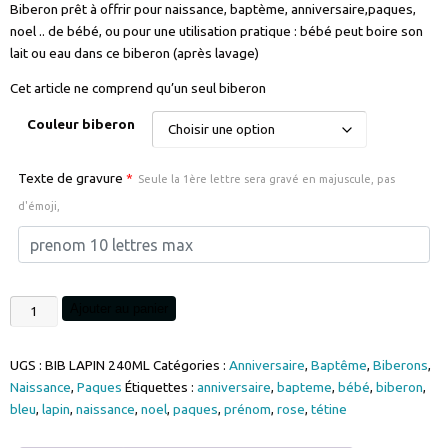
Biberon prêt à offrir pour naissance, baptème, anniversaire,paques,
noel .. de bébé, ou pour une utilisation pratique : bébé peut boire son
lait ou eau dans ce biberon (après lavage)
Cet article ne comprend qu’un seul biberon
Couleur biberon
Texte de gravure
*
Seule la 1ère lettre sera gravé en majuscule, pas
d'émoji,
quantité
Ajouter au panier
de
Biberon
UGS :
BIB LAPIN 240ML
Catégories :
Anniversaire
,
Baptême
,
Biberons
,
lapin
Naissance
,
Paques
Étiquettes :
anniversaire
,
bapteme
,
bébé
,
biberon
,
gravure
bleu
,
lapin
,
naissance
,
noel
,
paques
,
prénom
,
rose
,
tétine
prénom
240