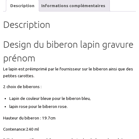
ml
Description
Informations complémentaires
rose
ou
Description
bleu
décoration
tétine-
Design du biberon lapin gravure
EPUISE
prénom
Le lapin est préimprimé par le fournisseur sur le biberon ainsi que des
petites carottes.
2 choix de biberons :
Lapin de couleur bleue pour le biberon bleu,
lapin rose pour le biberon rose.
Hauteur du biberon : 19.7cm
Contenance:240 ml