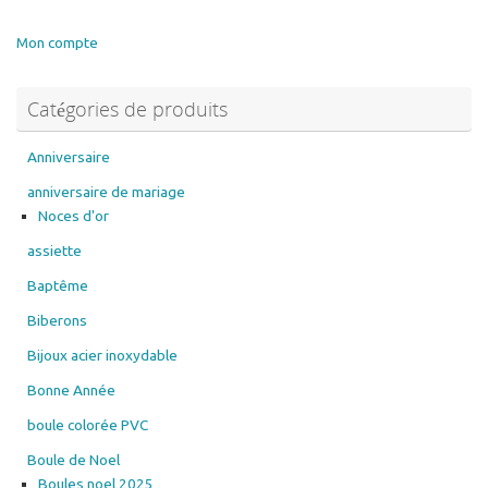
Les
variations.
options
Les
Mon compte
peuvent
options
être
peuvent
Catégories de produits
choisies
être
sur
choisies
la
sur
Anniversaire
page
la
anniversaire de mariage
du
page
Noces d'or
produit
du
assiette
produit
Baptême
Biberons
Bijoux acier inoxydable
Bonne Année
boule colorée PVC
Boule de Noel
Boules noel 2025