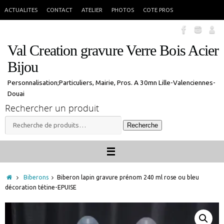
Passer
En congés jusque 18 aout inclus. Vous pouvez commander, les commandes
X
ACTUALITES
CONTACT
ATELIER
PHOTOS
COTE PROS
seront traitées à mon retour.
au
contenu
Val Creation gravure Verre Bois Acier
Bijou
Personnalisation;Particuliers, Mairie, Pros. A 30mn Lille-Valenciennes-
Douai
Rechercher un produit
Recherche
Recherche
pour :
Accueil
Biberons
Biberon lapin gravure prénom 240 ml rose ou bleu
décoration tétine-EPUISE