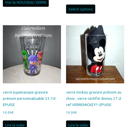
Voir le NOUVEAU VERRE
Select options
verre pyjamasque gravure
verre mickey gravure prénom au
prénom personnalisable 23.7cl-
choix , verre certifié disney 27 cl
EPUISE
ref VERREMICKEY1-EPUISE
10.00
€
10.00
€
Lire la suite
Lire la suite