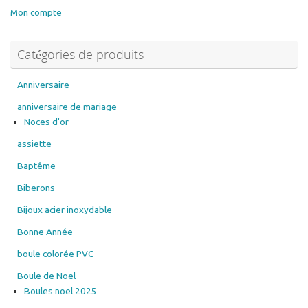
options
Les
Mon compte
peuvent
options
être
peuvent
Catégories de produits
choisies
être
sur
choisies
la
sur
Anniversaire
page
la
anniversaire de mariage
du
page
Noces d'or
produit
du
assiette
produit
Baptême
Biberons
Bijoux acier inoxydable
Bonne Année
boule colorée PVC
Boule de Noel
Boules noel 2025