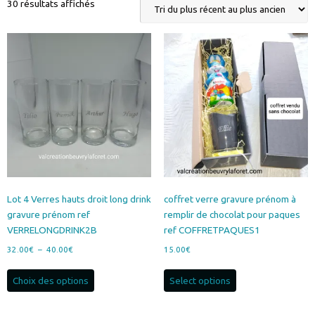
Trié
30 résultats affichés
du
plus
récent
au
plus
ancien
Lot 4 Verres hauts droit long drink
coffret verre gravure prénom à
gravure prénom ref
remplir de chocolat pour paques
VERRELONGDRINK2B
ref COFFRETPAQUES1
Plage
32.00
€
–
40.00
€
15.00
€
de
Ce
prix :
Choix des options
Select options
produit
32.00€
a
à
plusieurs