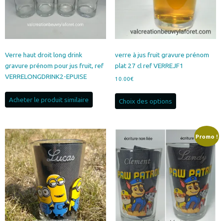
Verre haut droit long drink
verre à jus fruit gravure prénom
gravure prénom pour jus fruit, ref
plat 27 cl ref VERREJF1
VERRELONGDRINK2-EPUISE
10.00
€
Ce
Acheter le produit similaire
Choix des options
produit
a
plusieurs
variations.
Promo !
Les
options
peuvent
être
choisies
sur
la