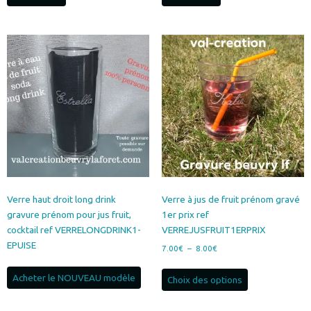
Verre haut droit long drink
Verre à jus de fruit prénom gravé
gravure prénom pour jus fruit,
1er prix ref
cocktail ref VERRELONGDRINK1-
VERREJUSFRUIT1ERPRIX
EPUISE
Plage
7.00
€
–
8.00
€
de
Ce
prix :
Acheter le NOUVEAU modèle
Choix des options
produit
7.00€
a
à