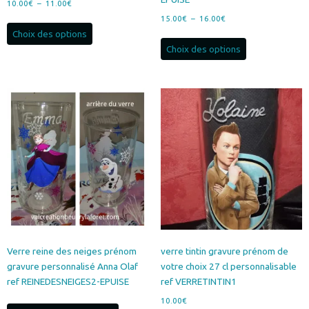
Plage
10.00
€
–
11.00
€
de
Plage
15.00
€
–
16.00
€
Ce
prix :
de
Choix des options
produit
Ce
10.00€
prix :
Choix des options
a
produit
à
15.00€
plusieurs
a
11.00€
à
variations.
plusieurs
16.00€
Les
variations.
options
Les
peuvent
options
être
peuvent
choisies
être
sur
choisies
la
sur
page
la
du
page
produit
du
produit
Verre reine des neiges prénom
verre tintin gravure prénom de
gravure personnalisé Anna Olaf
votre choix 27 cl personnalisable
ref REINEDESNEIGES2-EPUISE
ref VERRETINTIN1
10.00
€