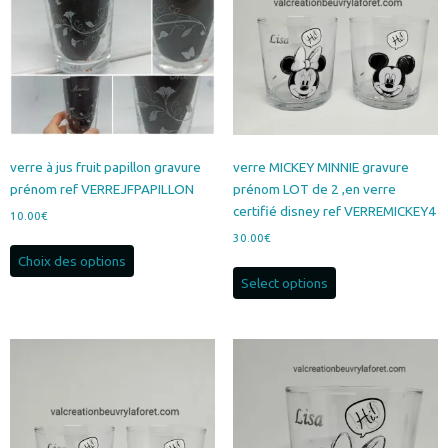
peuvent
être
choisies
sur
la
page
du
produit
verre à jus fruit papillon gravure
verre MICKEY MINNIE gravure
prénom ref VERREJFPAPILLON
prénom LOT de 2 ,en verre
certifié disney ref VERREMICKEY4
10.00
€
30.00
€
Ce
Choix des options
produit
Select options
a
plusieurs
variations.
Les
options
peuvent
être
choisies