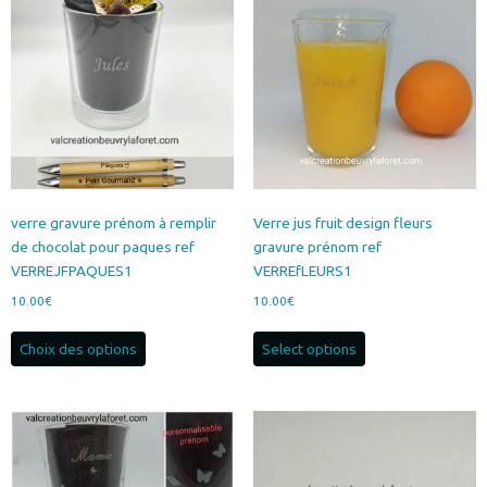
Les
options
peuvent
être
choisies
sur
la
page
du
produit
verre gravure prénom à remplir
Verre jus fruit design fleurs
de chocolat pour paques ref
gravure prénom ref
VERREJFPAQUES1
VERREfLEURS1
10.00
€
10.00
€
Ce
Choix des options
Select options
produit
a
plusieurs
variations.
Les
options