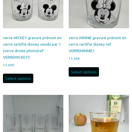
sur
la
page
du
produit
verre MICKEY gravure prénom en
verre MINNIE gravure prénom en
verre certifié disney vendu par 1
verre certifié disney ref
(verre droite photo)ref
VERREMINNIE1
VERREMICKEY3
15.00
€
15.00
€
Select options
Select options