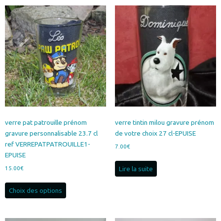
plusieurs
8.00€
variations.
Les
options
peuvent
être
choisies
sur
la
page
du
produit
verre pat patrouille prénom
verre tintin milou gravure prénom
gravure personnalisable 23.7 cl
de votre choix 27 cl-EPUISE
ref VERREPATPATROUILLE1-
7.00
€
EPUISE
Lire la suite
15.00
€
Ce
Choix des options
produit
a
plusieurs