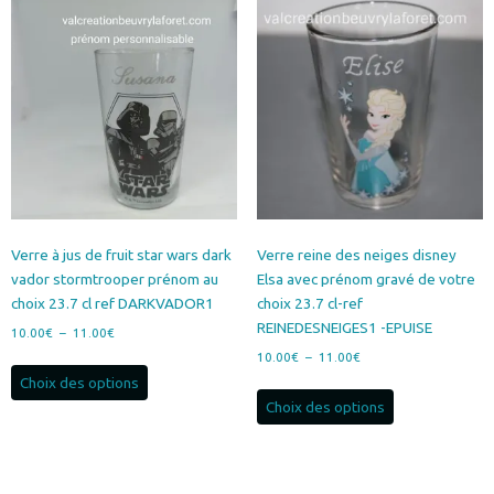
variations.
Les
options
peuvent
être
choisies
sur
la
page
du
produit
Verre à jus de fruit star wars dark
Verre reine des neiges disney
vador stormtrooper prénom au
Elsa avec prénom gravé de votre
choix 23.7 cl ref DARKVADOR1
choix 23.7 cl-ref
REINEDESNEIGES1 -EPUISE
Plage
10.00
€
–
11.00
€
de
Plage
10.00
€
–
11.00
€
Ce
prix :
de
Choix des options
produit
Ce
10.00€
prix :
Choix des options
a
produit
à
10.00€
plusieurs
a
11.00€
à
variations.
plusieurs
11.00€
Les
variations.