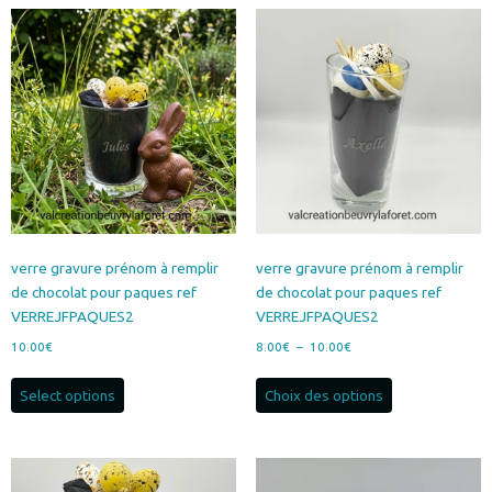
40.00€
variations.
Les
options
peuvent
être
choisies
sur
la
page
du
produit
verre gravure prénom à remplir
verre gravure prénom à remplir
de chocolat pour paques ref
de chocolat pour paques ref
VERREJFPAQUES2
VERREJFPAQUES2
Plage
10.00
€
8.00
€
–
10.00
€
de
Ce
prix :
Select options
Choix des options
produit
8.00€
a
à
plusieurs
10.00€
variations.