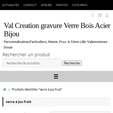
Passer
En congés jusque 18 aout inclus. Vous pouvez commander, les commandes
X
ACTUALITES
CONTACT
ATELIER
PHOTOS
COTE PROS
seront traitées à mon retour.
au
contenu
Val Creation gravure Verre Bois Acier
Bijou
Personnalisation;Particuliers, Mairie, Pros. A 30mn Lille-Valenciennes-
Douai
Rechercher un produit
Recherche
Recherche
pour :
Accueil
Produits identifiés “verre à jus fruit”
verre à jus fruit