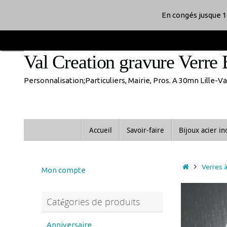
Passer
En congés jusque 1
au
Val Creation gravure Verre 
contenu
Personnalisation;Particuliers, Mairie, Pros. A 30mn Lille-
Passer
Accueil
Savoir-faire
Bijoux acier i
au
contenu
Accueil
Verres à 
Mon compte
Catégories de produits
Anniversaire
anniversaire de mariage
Noces d'or