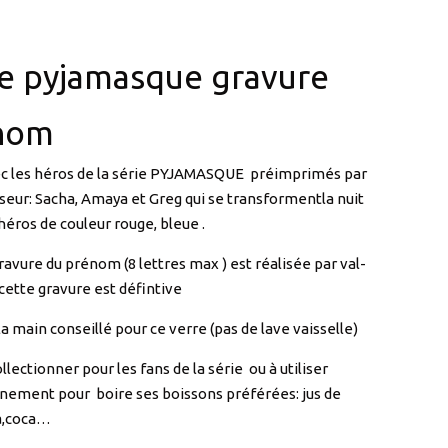
re pyjamasque gravure
nom
ec les héros de la série PYJAMASQUE préimprimés par
sseur: Sacha, Amaya et Greg qui se transformentla nuit
héros de couleur rouge, bleue .
gravure du prénom (8 lettres max ) est réalisée par val-
 cette gravure est défintive
la main conseillé pour ce verre (pas de lave vaisselle)
llectionner pour les fans de la série ou à utiliser
nement pour boire ses boissons préférées: jus de
da,coca…
es héros nocturnes. La nuit, ils se transforment
ement en Yoyo, Bibou et Gluglu et forment le groupe