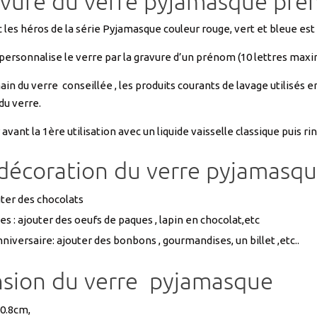
 personnalise le verre par la gravure d’un prénom (10 lettres ma
ain du verre conseillée , les produits courants de lavage utilisés e
du verre.
avant la 1ère utilisation avec un liquide vaisselle classique puis rin
 décoration du verre pyjamasq
uter des chocolats
s : ajouter des oeufs de paques , lapin en chocolat,etc
niversaire: ajouter des bonbons , gourmandises, un billet ,etc..
sion du verre pyjamasque
0.8cm,
6.7 cm environ,
l 190g environ