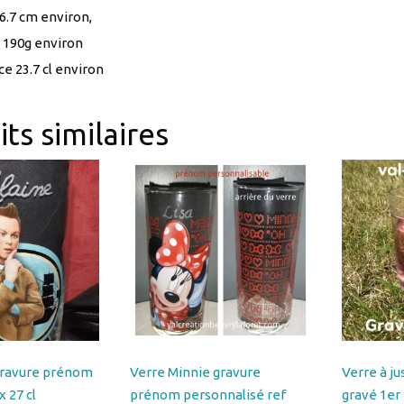
e 23.7 cl environ
ts similaires
 gravure prénom
Verre Minnie gravure
Verre à ju
x 27 cl
prénom personnalisé ref
gravé 1er 
ble ref
VERREMICKEY3-EPUISE
VERREJU
N1
Plage
15.00
€
–
16.00
€
7.00
€
–
8.0