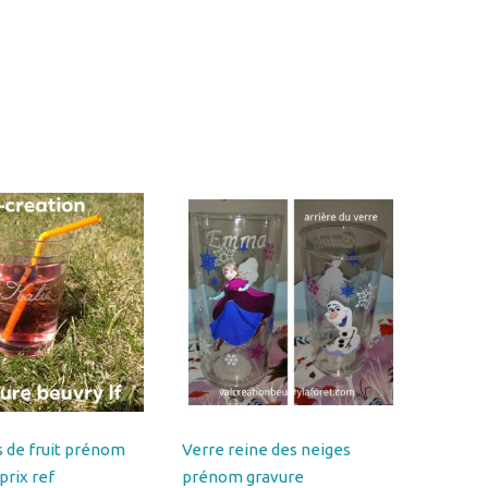
s de fruit prénom
Verre reine des neiges
prix ref
prénom gravure
SFRUIT1ERPRIX
personnalisé Anna Olaf ref
REINEDESNEIGES2-EPUISE
Plage
0
€