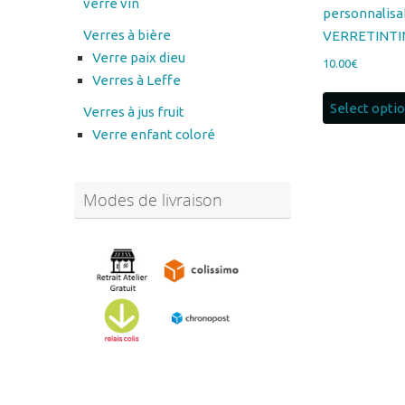
Verre paix dieu
10.00
€
Verres à Leffe
Select opti
Verres à jus fruit
Verre enfant coloré
Modes de livraison
Abonnez-vous à notre
newsletter