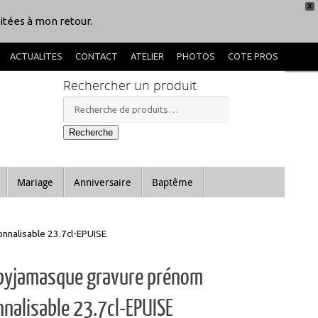
X
itées à mon retour.
ACTUALITES
CONTACT
ATELIER
PHOTOS
COTE PROS
Rechercher un produit
Recherche
pour :
Recherche
Mariage
Anniversaire
Baptême
nnalisable 23.7cl-EPUISE
 pyjamasque gravure prénom
nalisable 23.7cl-EPUISE