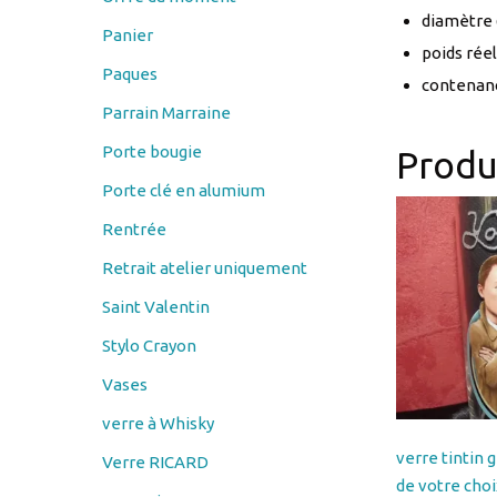
Paques
contenanc
Parrain Marraine
Porte bougie
Produi
Porte clé en alumium
Rentrée
Retrait atelier uniquement
Saint Valentin
Stylo Crayon
Vases
verre à Whisky
verre tintin
Verre RICARD
de votre choi
verre vin
personnalisa
Verres à bière
VERRETINTI