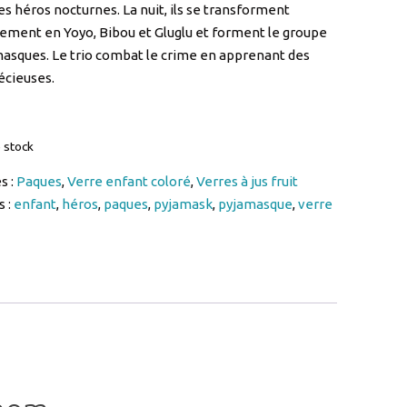
asques. Le trio combat le crime en apprenant des
écieuses.
 stock
s :
Paques
,
Verre enfant coloré
,
Verres à jus fruit
s :
enfant
,
héros
,
paques
,
pyjamask
,
pyjamasque
,
verre
énom
 préimprimé par le fabricant .