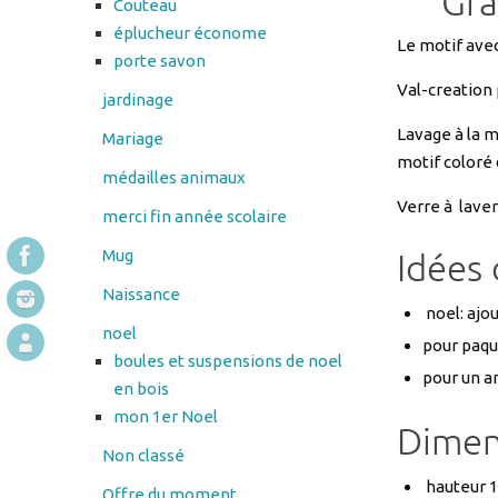
Val-creation
jardinage
Lavage à la m
Mariage
motif coloré 
médailles animaux
Verre à laver 
merci fin année scolaire
Mug
Idées
Naissance
noel: ajo
noel
pour paque
boules et suspensions de noel
pour un an
en bois
mon 1er Noel
Dimen
Non classé
hauteur 1
Offre du moment
diamètre 
Panier
poids rée