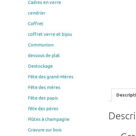
Coffret
coffret verre et bijou
Communion
dessous de plat
Destockage
Fête des grand-Mères
Fête des mères
Descript
Fête des papis
fête des pères
Descr
Flûtes à champagne
Gravure sur bois
Gra
Couteau
éplucheur économe
Le motif avec
porte savon