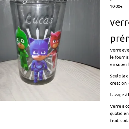
ver
pré
Verre av
le fourni
en super 
Seule la 
creation,
Lavage à 
Verre à co
quotidien
fruit, so
Ce sont d
respectiv