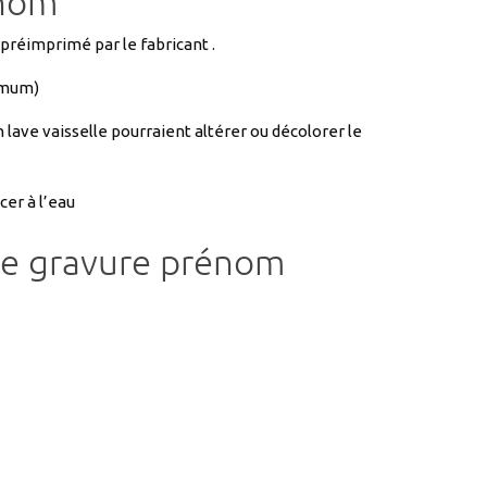
ximum)
n lave vaisselle pourraient altérer ou décolorer le
cer à l’eau
ue gravure prénom