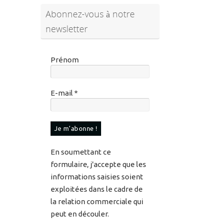
Prénom
E-mail
*
En soumettant ce
formulaire, j'accepte que les
informations saisies soient
exploitées dans le cadre de
la relation commerciale qui
peut en découler.
Pour en savoir plus sur vos
données et vos droits,
veuillez consulter