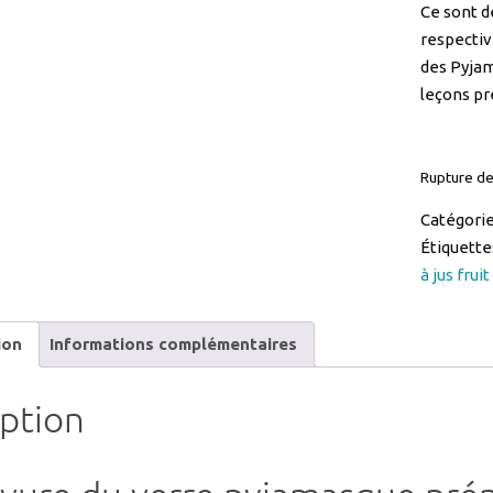
des Pyjam
leçons pr
Rupture de
Catégorie
Étiquette
à jus fruit
ion
Informations complémentaires
iption
vure du verre pyjamasque pr
 les héros de la série Pyjamasque couleur rouge, vert et bleue est