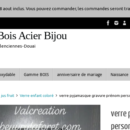
8 aout inclus. Vous pouvez commander, les commandes seront tra
Bois Acier Bijou
Valenciennes-Douai
noxydable
Gamme BOIS
anniversaire de mariage
Naissance
jus fruit
Verre enfant coloré
verre pyjamasque gravure prénom perso
verre
person
10.00
€