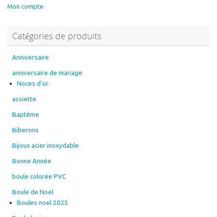
Les
Mon compte
options
peuvent
Catégories de produits
être
choisies
sur
Anniversaire
la
anniversaire de mariage
page
Noces d'or
du
assiette
produit
Baptême
Biberons
Bijoux acier inoxydable
Bonne Année
boule colorée PVC
Boule de Noel
Boules noel 2025