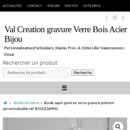
Passer
En congés jusque 18 aout inclus. Vous pouvez commander, les commandes
X
ACTUALITES
CONTACT
ATELIER
PHOTOS
COTE PROS
seront traitées à mon retour.
au
contenu
Val Creation gravure Verre Bois Acier
Bijou
Personnalisation;Particuliers, Mairie, Pros. A 30mn Lille-Valenciennes-
Douai
Rechercher un produit
Recherche
Recherche
pour :
Accueil
Boules en verre
Boule sapin givré en verre gravure prénom
personnalisable ref BOULESAPIN2