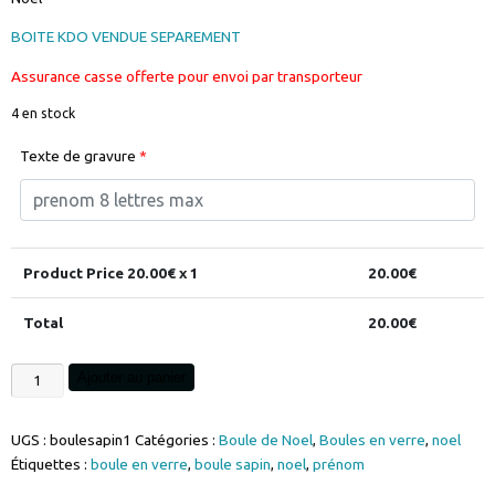
BOITE KDO VENDUE SEPAREMENT
Assurance casse offerte pour envoi par transporteur
4 en stock
Texte de gravure
*
Product Price
20.00
€ x 1
20.00
€
Total
20.00
€
quantité
Ajouter au panier
de
Boule
UGS :
boulesapin1
Catégories :
Boule de Noel
,
Boules en verre
,
noel
sapin
Étiquettes :
boule en verre
,
boule sapin
,
noel
,
prénom
givré