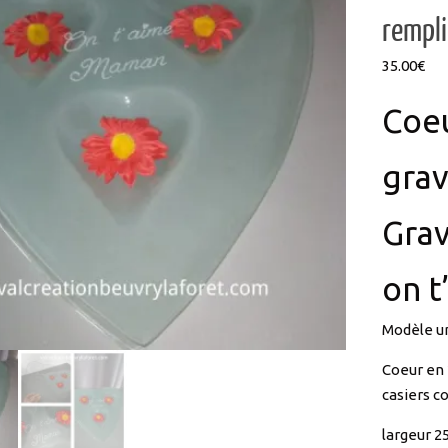
35.00
€
Coeu
gra
Grav
on t
Modèle u
Coeur en 
casiers co
largeur 2
A relooke
décoratif,