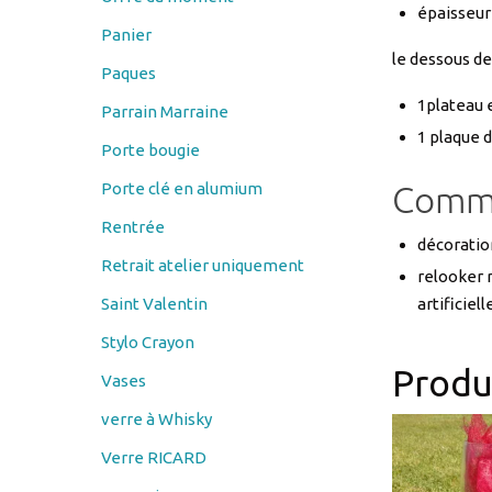
Paques
1plateau e
Parrain Marraine
1 plaque d
Porte bougie
Commen
Porte clé en alumium
Rentrée
décoratio
Retrait atelier uniquement
relooker r
Saint Valentin
artificiel
Stylo Crayon
Produi
Vases
verre à Whisky
Verre RICARD
verre vin
Verres à bière