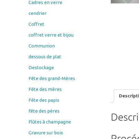
Coffret
coffret verre et bijou
Communion
dessous de plat
Destockage
Fête des grand-Mères
Fête des mères
Descript
Fête des papis
fête des pères
Descr
Flûtes à champagne
Gravure sur bois
Procé
Couteau
éplucheur économe
Gravure du t
porte savon