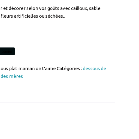
 panier
sous plat maman on t'aime
Catégories :
dessous de
 des mères