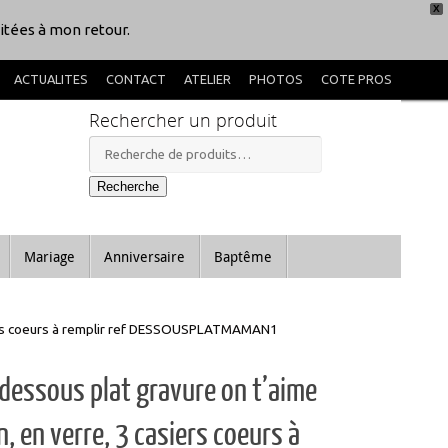
X
itées à mon retour.
ACTUALITES
CONTACT
ATELIER
PHOTOS
COTE PROS
Rechercher un produit
Recherche
pour :
Recherche
Mariage
Anniversaire
Baptême
iers coeurs à remplir ref DESSOUSPLATMAMAN1
dessous plat gravure on t’aime
 en verre, 3 casiers coeurs à
ir ref DESSOUSPLATMAMAN1