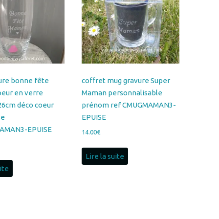
ure bonne fête
coffret mug gravure Super
eur en verre
Maman personnalisable
6cm déco coeur
prénom ref CMUGMAMAN3-
se
EPUISE
AMAN3-EPUISE
14.00
€
Lire la suite
uite