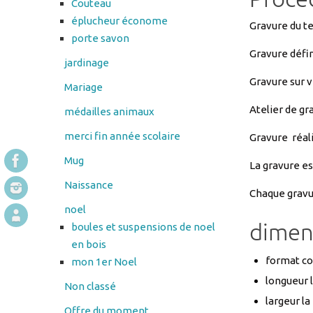
Gravure défin
jardinage
Gravure sur v
Mariage
Atelier de gr
médailles animaux
merci fin année scolaire
Gravure réali
Mug
La gravure es
Naissance
Chaque gravu
noel
dimen
boules et suspensions de noel
en bois
format co
mon 1er Noel
longueur 
Non classé
largeur la
Offre du moment
épaisseur
Panier
le dessous de 