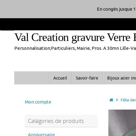
Passer
En congés jusque 1
au
Val Creation gravure Verre 
contenu
Personnalisation;Particuliers, Mairie, Pros. A 30mn Lille-
Passer
Accueil
Savoir-faire
Bijoux acier i
au
contenu
Accueil
Fête de
Mon compte
Catégories de produits
Anniversaire
anniversaire de mariage
Noces d'or