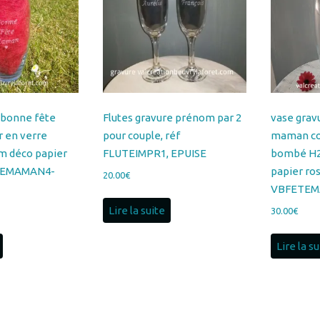
 bonne fête
Flutes gravure prénom par 2
vase grav
 en verre
pour couple, réf
maman co
 déco papier
FLUTEIMPR1, EPUISE
bombé H2
TEMAMAN4-
papier ro
20.00
€
VBFETEM
Lire la suite
30.00
€
Lire la s