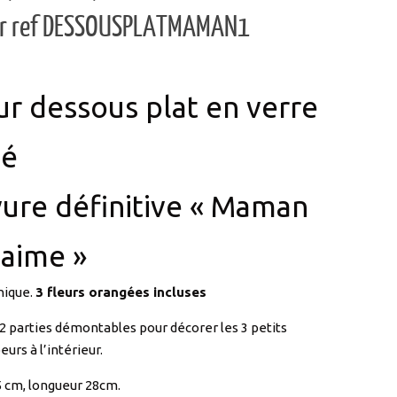
r dessous plat en verre
vé
ure définitive « Maman
’aime »
nique.
3 fleurs orangées incluses
2 parties démontables pour décorer les 3 petits
eurs à l’intérieur.
5 cm, longueur 28cm.
r et décorer selon vos goûts avec cailloux, sable
 fleurs artificielles ou séchées..