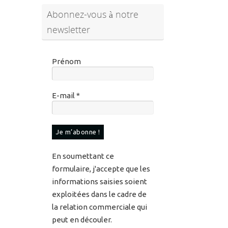
Prénom
E-mail
*
En soumettant ce
formulaire, j'accepte que les
informations saisies soient
exploitées dans le cadre de
la relation commerciale qui
peut en découler.
Pour en savoir plus sur vos
données et vos droits,
veuillez consulter