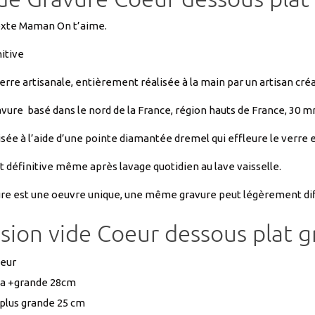
à
itive
remplir
ref
erre artisanale, entièrement réalisée à la main par un artisan créa
DESSOU
avure basé dans le nord de la France, région hauts de France, 30 m
sée à l’aide d’une pointe diamantée dremel qui effleure le verre e
t définitive même après lavage quotidien au lave vaisselle.
re est une oeuvre unique, une même gravure peut légèrement diff
sion vide Coeur dessous plat g
eur
la +grande 28cm
 plus grande 25 cm
 2.5cm très bonne qualité
plat est divisé en 2 parties,