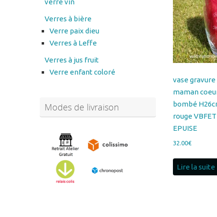
Verre paix dieu
Verres à Leffe
Verres à jus fruit
Verre enfant coloré
vase gravure
maman coeur
bombé H26cm
Modes de livraison
rouge VBFE
EPUISE
32.00
€
Lire la suite
Abonnez-vous à notre
newsletter