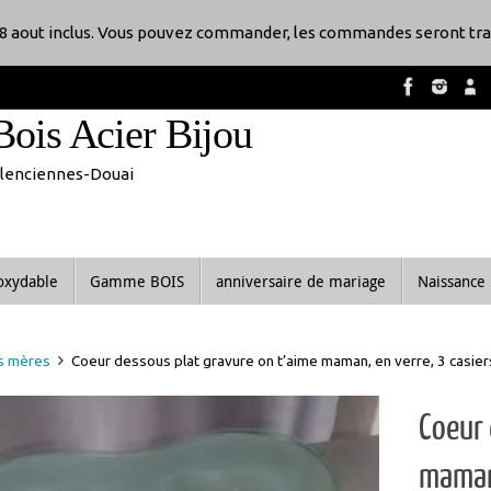
8 aout inclus. Vous pouvez commander, les commandes seront tra
Bois Acier Bijou
Valenciennes-Douai
noxydable
Gamme BOIS
anniversaire de mariage
Naissance
s mères
Coeur dessous plat gravure on t’aime maman, en verre, 3 cas
Coeur 
maman,
rempl