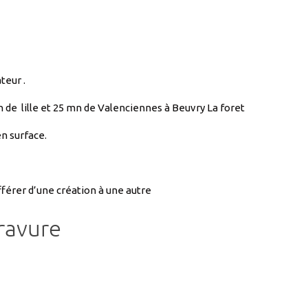
teur .
SPLATMAMAN1
n de lille et 25 mn de Valenciennes à Beuvry La foret
n surface.
érer d’une création à une autre
ravure