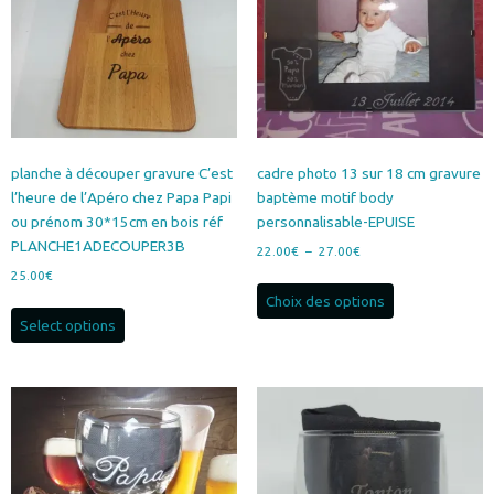
planche à découper gravure C’est
cadre photo 13 sur 18 cm gravure
l’heure de l’Apéro chez Papa Papi
baptème motif body
ou prénom 30*15cm en bois réf
personnalisable-EPUISE
PLANCHE1ADECOUPER3B
Plage
22.00
€
–
27.00
€
de
25.00
€
Ce
prix :
Choix des options
produit
22.00€
Select options
a
à
plusieurs
27.00€
variations.
Les
options
peuvent
être