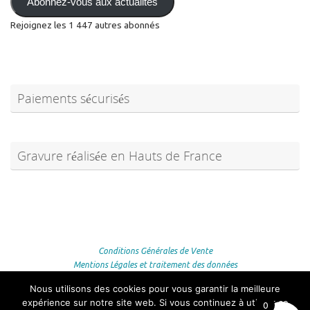
Abonnez-vous aux actualités
Rejoignez les 1 447 autres abonnés
Paiements sécurisés
Gravure réalisée en Hauts de France
Conditions Générales de Vente
Mentions Légales et traitement des données
Conditions et frais de retour
Nous utilisons des cookies pour vous garantir la meilleure
expérience sur notre site web. Si vous continuez à utiliser ce
Fièrement propulsé par
Tempera
&
WordPress.
0