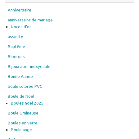
choisies
sur
Anniversaire
la
anniversaire de mariage
page
Noces d'or
du
assiette
produit
Baptême
Biberons
Bijoux acier inoxydable
Bonne Année
boule colorée PVC
Boule de Noel
Boules noel 2025
Boule lumineuse
Boules en verre
Boule ange