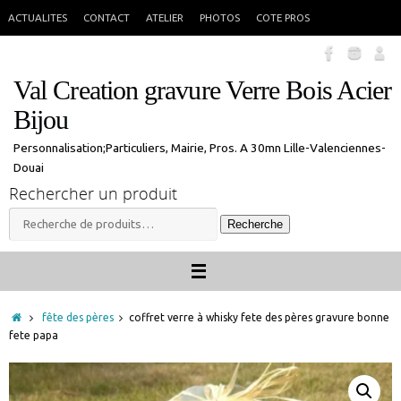
Passer
En congés jusque 18 aout inclus. Vous pouvez commander, les commandes
X
ACTUALITES
CONTACT
ATELIER
PHOTOS
COTE PROS
seront traitées à mon retour.
au
contenu
Val Creation gravure Verre Bois Acier
Bijou
Personnalisation;Particuliers, Mairie, Pros. A 30mn Lille-Valenciennes-
Douai
Rechercher un produit
Recherche
Recherche
pour :
Accueil
fête des pères
coffret verre à whisky fete des pères gravure bonne
fete papa