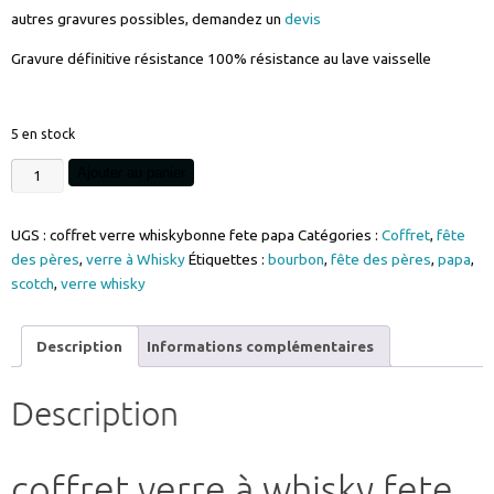
autres gravures possibles, demandez un
devis
Gravure définitive résistance 100% résistance au lave vaisselle
5 en stock
quantité
Ajouter au panier
de
coffret
UGS :
coffret verre whiskybonne fete papa
Catégories :
Coffret
,
fête
verre
des pères
,
verre à Whisky
Étiquettes :
bourbon
,
fête des pères
,
papa
,
à
scotch
,
verre whisky
whisky
fete
des
Description
Informations complémentaires
pères
gravure
Description
bonne
fete
papa
coffret verre à whisky fete