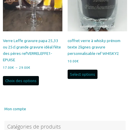
choisies
sur
la
page
du
produit
Verre Leffe gravure papa 25,33
coffret verre à whisky prénom
ou 25cl grande gravure idéal fête
texte 2lignes gravure
des pères refVERRELEFFE1-
personnalisable ref WHISKY2
EPUISE
10.00
€
Plage
17.00
€
–
29.00
€
de
Select options
Ce
prix :
Choix des options
produit
17.00€
a
à
plusieurs
29.00€
variations.
Les
Mon compte
options
peuvent
Catégories de produits
être