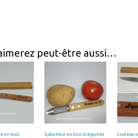
aimerez peut-être aussi…
e en bois
Eplucheur en bois à légumes
Couteau o
par gravure sur
personnalisé texte prénom
personnal
is réf
par gravure réf EPLUCHEUR1
sur manch