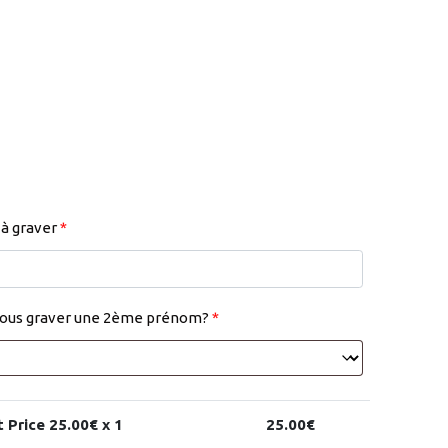
à graver
*
vous graver une 2ème prénom?
*
t Price
25.00
€ x 1
25.00
€
25.00
€