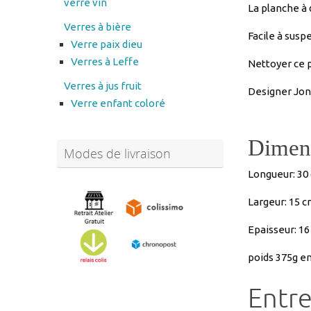
Verre paix dieu
Verres à Leffe
Nettoyer ce p
Verres à jus fruit
Designer
Jon
Verre enfant coloré
Dimens
Modes de livraison
Longueur:
30
Largeur:
15 c
Epaisseur:
1
poids 375g e
Entre
Lavage à la m
Abonnez-vous à notre
newsletter