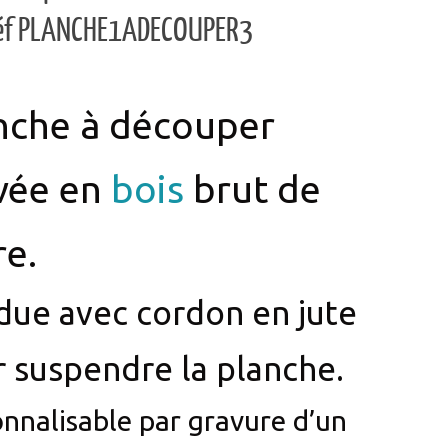
nche à découper
vée en
bois
brut de
re.
ue avec cordon en jute
 suspendre la planche.
nnalisable par gravure d’un
om au choix.
on de la partie gravée par une huile végétale.