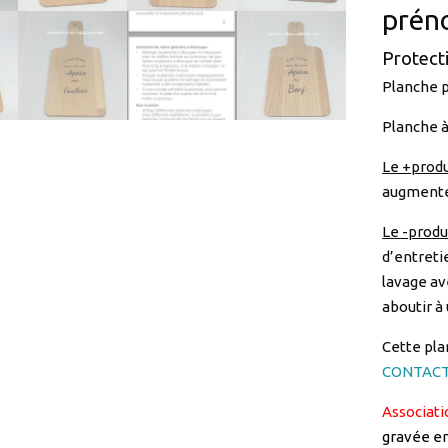
Planche p
Planche à
Le +produ
augmenter
Le -produi
d’entretie
lavage av
aboutir à
Cette pla
CONTACT
Associatio
gravée e