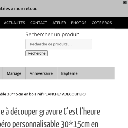
X
itées à mon retour.
ACTUALITES
CONTACT
ATELIER
PHOTOS
COTE PROS
Rechercher un produit
Recherche
pour :
Recherche
Mariage
Anniversaire
Baptême
alisable 30*15cm en bois réf PLANCHE1ADECOUPER3
e à découper gravure C’est l’heure
Apéro personnalisable 30*15cm en
réf PLANCHE1ADECOUPER3