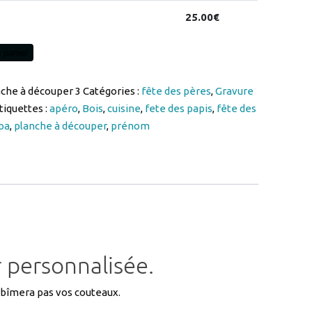
 panier
nche à découper 3
Catégories :
fête des pères
,
Gravure
tiquettes :
apéro
,
Bois
,
cuisine
,
fete des papis
,
fête des
pa
,
planche à découper
,
prénom
isable
 personnalisée.
’abîmera pas vos couteaux.
E1ADECOUPER3
exemple.