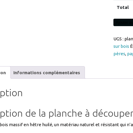
quantité
Ajouter au
de
planche
UGS :
pla
à
sur bois
É
découper
pères
,
pa
gravure
C'est
ion
Informations complémentaires
l'heure
de
l'Apéro
iption
personnal
30*15cm
ption de la planche à découper
en
bois
is massif en hêtre huilé, un matériau naturel et résistant qui n
réf
PLANCH
découper peut aussi servir de plateau pour servir le fromage par 
endre et ranger grâce au trou dans le manche.