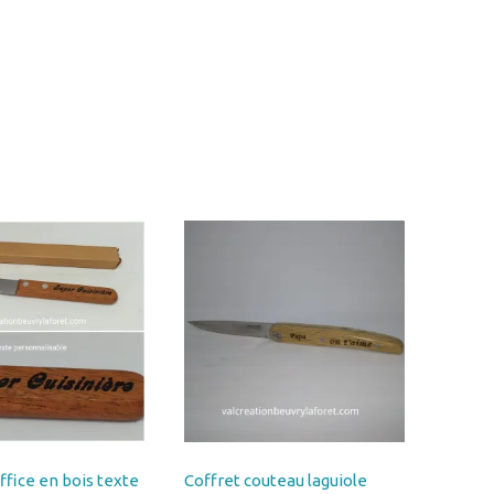
ffice en bois texte
Coffret couteau laguiole
isable par gravure
personnalisé par gravure sur
e en bois réf
manche en bois réf