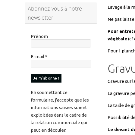
Ne pas laisse
Pour entrete
Prénom
végétale
(cf
Pour 1 planch
E-mail
*
Gravu
Gravure sur l
En soumettant ce
La gravure pe
formulaire, j'accepte que les
La taille de g
informations saisies soient
exploitées dans le cadre de
Possibilité d
la relation commerciale qui
Le devant de
peut en découler.
Pour en savoir plus sur vos
données et vos droits,
veuillez consulter