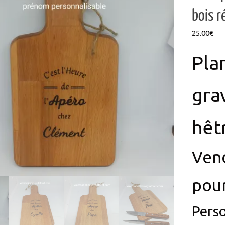
25.00
€
Pla
gra
hêt
Vend
pour
Perso
prén
Protecti