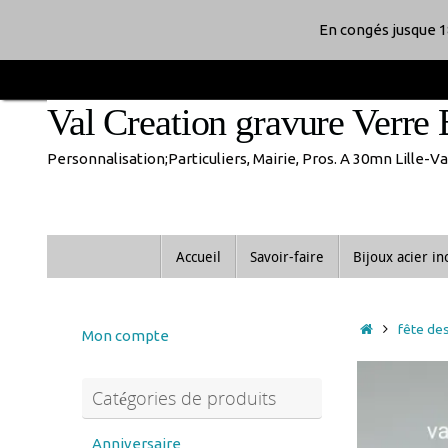
Passer
En congés jusque 1
au
Val Creation gravure Verre 
contenu
Personnalisation;Particuliers, Mairie, Pros. A 30mn Lille-
Passer
Accueil
Savoir-faire
Bijoux acier i
au
contenu
Accueil
fête de
Mon compte
Catégories de produits
Anniversaire
anniversaire de mariage
Noces d'or