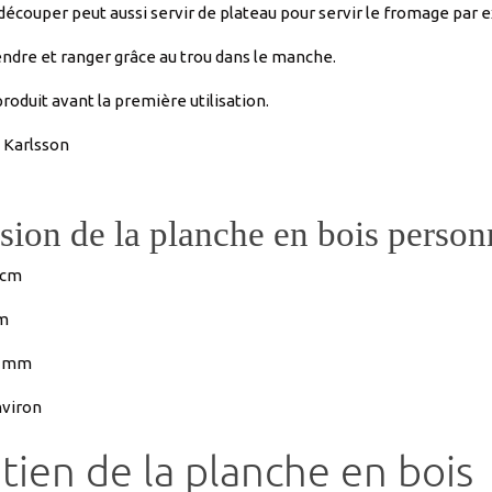
roduit avant la première utilisation.
 Karlsson
ion de la planche en bois person
 cm
m
6 mm
nviron
tien de la planche en bois
ain conseillé.
Lave vaisselle interdit