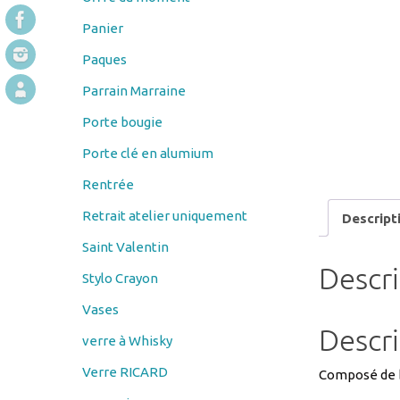
Paques
Parrain Marraine
Porte bougie
Porte clé en alumium
Rentrée
Retrait atelier uniquement
Descript
Saint Valentin
Descr
Stylo Crayon
Vases
Descri
verre à Whisky
Verre RICARD
Composé de bo
verre vin
La planche à 
Verres à bière
Facile à susp