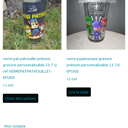
Les
options
peuvent
être
choisies
sur
la
page
du
produit
verre pat patrouille prénom
verre pyjamasque gravure
gravure personnalisable 23.7 cl
prénom personnalisable 23.7cl-
ref VERREPATPATROUILLE1-
EPUISE
EPUISE
10.00
€
15.00
€
Lire la suite
Ce
Choix des options
produit
a
plusieurs
variations.
Les
Mon compte