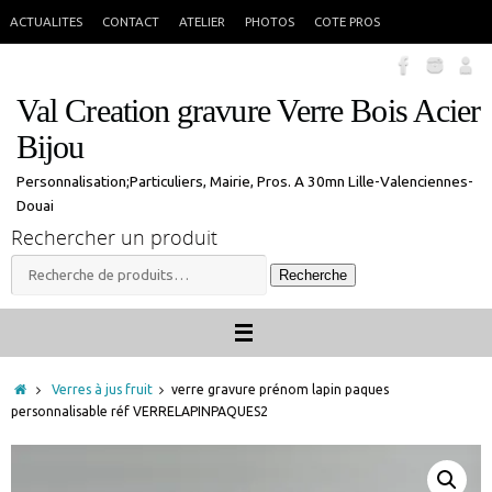
Passer
En congés jusque 18 aout inclus. Vous pouvez commander, les commandes
X
ACTUALITES
CONTACT
ATELIER
PHOTOS
COTE PROS
seront traitées à mon retour.
au
contenu
Val Creation gravure Verre Bois Acier
Bijou
Personnalisation;Particuliers, Mairie, Pros. A 30mn Lille-Valenciennes-
Douai
Rechercher un produit
Recherche
Recherche
pour :
Accueil
Verres à jus fruit
verre gravure prénom lapin paques
personnalisable réf VERRELAPINPAQUES2