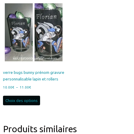
verre bugs bunny prénom gravure
personnalisable lapin et rollers
Plage
10.00
€
–
11.00
€
de
Ce
prix :
Choix des options
produit
10.00€
a
à
plusieurs
11.00€
variations.
Produits similaires
Les