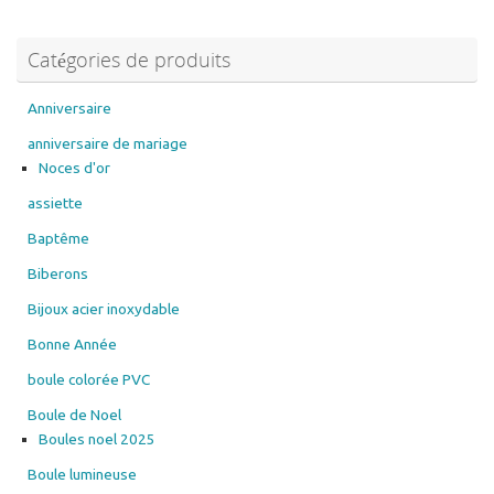
options
peuvent
Catégories de produits
être
choisies
sur
Anniversaire
la
anniversaire de mariage
page
Noces d'or
du
assiette
produit
Baptême
Biberons
Bijoux acier inoxydable
Bonne Année
boule colorée PVC
Boule de Noel
Boules noel 2025
Boule lumineuse