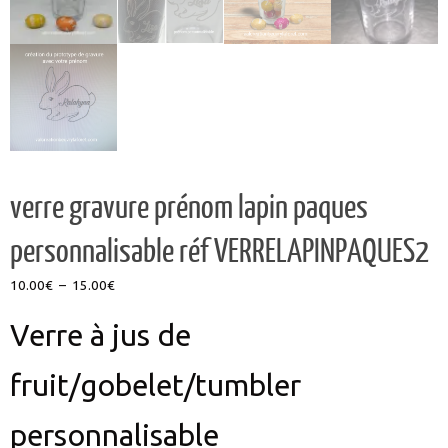
verre gravure prénom lapin paques
personnalisable réf VERRELAPINPAQUES2
Plage
10.00
€
–
15.00
€
de
Verre à jus de
prix :
10.00€
à
fruit/gobelet/tumbler
15.00€
personnalisable