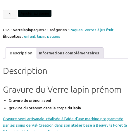
quantité
Ajouter au panier
de
verre
UGS :
verrelapinpaques2
Catégories :
Paques
,
Verres à jus fruit
gravure
Étiquettes :
enfant
,
lapin
,
paques
prénom
lapin
paques
Description
Informations complémentaires
personnalisable
réf
Description
VERRELAPINPAQUES2
Gravure du Verre lapin prénom
Gravure du prénom seul
gravure du prénom dans le corps du lapin
Gravure semi artisanale réalisée à l’aide d’une machine programmée
par les soins de Val-Creation dans son atelier basé à Beuvry la Foret (à