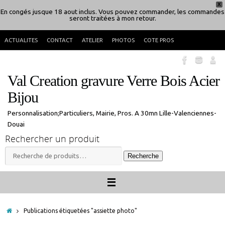
X
En congés jusque 18 aout inclus. Vous pouvez commander, les commandes
seront traitées à mon retour.
Passer
ACTUALITES
CONTACT
ATELIER
PHOTOS
COTE PROS
au
contenu
Val Creation gravure Verre Bois Acier
Bijou
Personnalisation;Particuliers, Mairie, Pros. A 30mn Lille-Valenciennes-
Douai
Rechercher un produit
Recherche
Recherche
pour :
Accueil
Publications étiquetées "assiette photo"