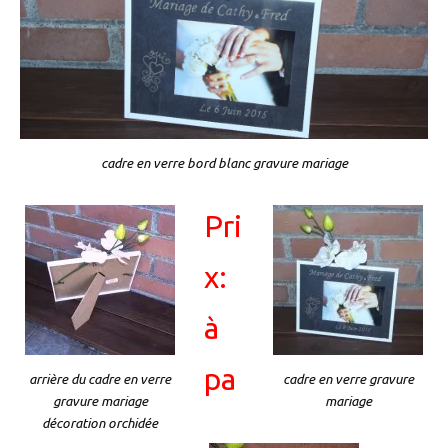
cadre en verre bord blanc gravure mariage
Pri
x:
à
pa
arrière du cadre en verre
cadre en verre gravure
gravure mariage
mariage
décoration orchidée