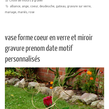
Choix de motifs à graver
alliance
,
ange
,
coeur
,
deudeuche
,
gateau
,
gravure sur verre
,
mariage
,
mariés
,
rose
vase forme coeur en verre et miroir
gravure prenom date motif
personnalisés