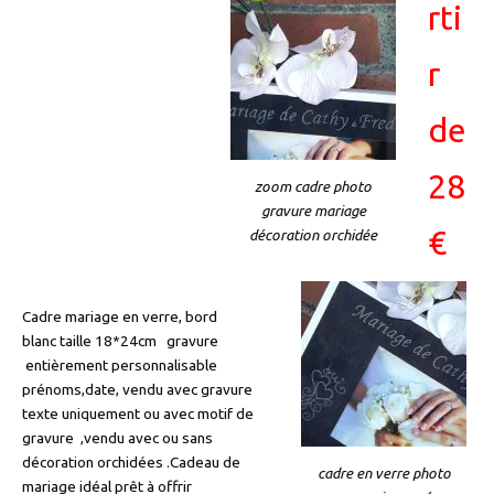
rti
r
de
28
zoom cadre photo
gravure mariage
€
décoration orchidée
Cadre mariage en verre, bord
blanc taille 18*24cm gravure
entièrement personnalisable
prénoms,date, vendu avec gravure
texte uniquement ou avec motif de
gravure ,vendu avec ou sans
décoration orchidées .Cadeau de
cadre en verre photo
mariage idéal prêt à offrir