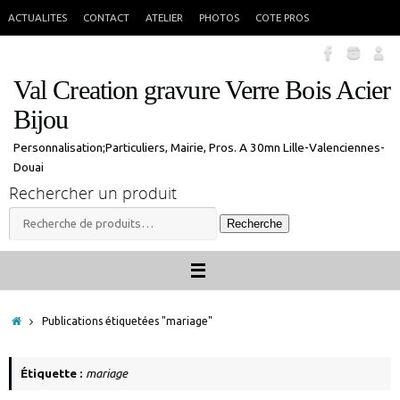
Passer
En congés jusque 18 aout inclus. Vous pouvez commander, les commandes
X
ACTUALITES
CONTACT
ATELIER
PHOTOS
COTE PROS
seront traitées à mon retour.
au
contenu
Val Creation gravure Verre Bois Acier
Bijou
Personnalisation;Particuliers, Mairie, Pros. A 30mn Lille-Valenciennes-
Douai
Rechercher un produit
Recherche
Recherche
pour :
Accueil
Publications étiquetées "mariage"
Étiquette :
mariage