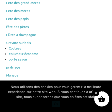
Fête des grand-Mères
Fête des mères
Fête des papis
fête des pères
Flûtes à champagne
Gravure sur bois
Couteau
éplucheur économe
porte savon
jardinage
Mariage
médailles animaux
Nous utilisons des cookies pour vous garantir la meilleure
merci fin année scolaire
expérience sur notre site web. Si vous continuez à utiliser ce
0
site, nous supposerons que vous en êtes satisfait.
Mug
Ok
Naissance