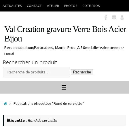
Passer
En congés jusque 18 aout inclus. Vous pouvez commander, les commandes
X
ACTUALITES
CONTACT
ATELIER
PHOTOS
COTE PROS
seront traitées à mon retour.
au
contenu
Val Creation gravure Verre Bois Acier
Bijou
Personnalisation;Particuliers, Mairie, Pros. A 30mn Lille-Valenciennes-
Douai
Rechercher un produit
Recherche
Recherche
pour :
Accueil
Publications étiquetées "Rond de serviette"
Étiquette :
Rond de serviette