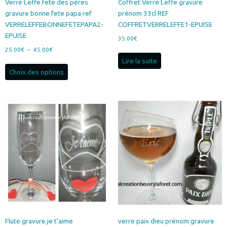
Verre Leffe fete des pères
Coffret Verre Leffe gravure
gravure bonne fete papa ref
prénom 33cl REF
VERRELEFFEBONNEFETEPAPA2-
COFFRETVERRELEFFE1-EPUISE
EPUISE
35.00
€
Plage
25.00
€
–
45.00
€
de
Lire la suite
Ce
prix :
Choix des options
produit
25.00€
a
à
plusieurs
45.00€
variations.
Les
options
peuvent
être
choisies
sur
la
page
du
produit
Flute gravure je t’aime
verre paix dieu prénom gravure