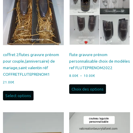
coffret 2flutes gravure prénom
flute gravure prénom
pour couple,(anniversaire) de
personnalisable choix de modèles
mariage,saint valentin réf
ref FLUTEPRENOM2022
COFFRETFLUTEPRENOM1
Plage
8.00
€
–
10.00
€
de
21.00
€
Ce
prix :
Choix des options
produit
8.00€
Select options
a
à
plusieurs
10.00€
variations.
Les
options
peuvent