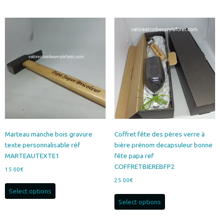
Marteau manche bois gravure
Coffret fête des pères verre à
texte personnalisable réf
bière prénom decapsuleur bonne
MARTEAUTEXTE1
fête papa ref
COFFRETBIEREBFP2
15.00
€
25.00
€
Select options
Select options