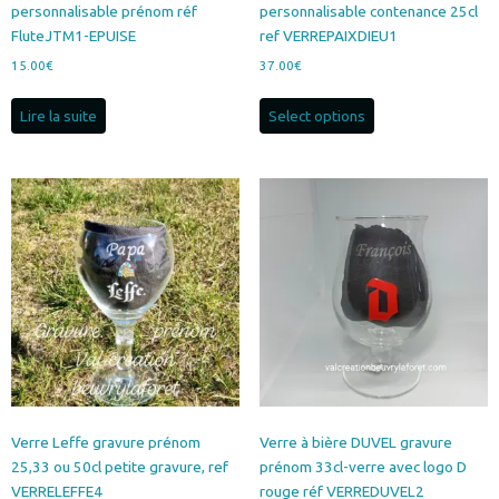
personnalisable prénom réf
personnalisable contenance 25cl
FluteJTM1-EPUISE
ref VERREPAIXDIEU1
15.00
€
37.00
€
Lire la suite
Select options
Verre Leffe gravure prénom
Verre à bière DUVEL gravure
25,33 ou 50cl petite gravure, ref
prénom 33cl-verre avec logo D
VERRELEFFE4
rouge réf VERREDUVEL2