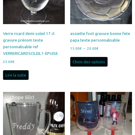
Verre ricard demi soleil 17 cl
assiette foot gravure bonne fete
gravure prénom texte
papa texte personnalisable
personnalisable ref
Plage
15.00
€
–
20.00
€
VERRERICARDSOLEIL1-EPUISE
de
Ce
prix :
Choix des options
25.00
€
produit
15.00€
a
à
Lire la suite
plusieurs
20.00€
variations.
Les
options
peuvent
être
choisies
sur
la