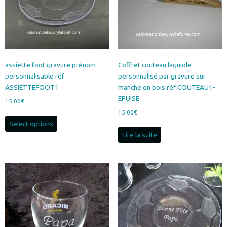
assiette foot gravure prénom
Coffret couteau laguiole
personnalisable réf
personnalisé par gravure sur
ASSIETTEFOOT1
manche en bois réf COUTEAU1-
EPUISE
15.00
€
15.00
€
Select options
Lire la suite