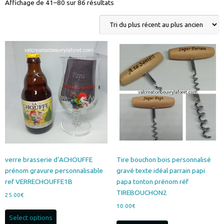
Trié
Affichage de 41–80 sur 86 résultats
du
plus
récent
au
plus
ancien
verre brasserie d’ACHOUFFE
Tire bouchon bois personnalisé
prénom gravure personnalisable
gravé texte idéal parrain papi
ref VERRECHOUFFE1B
papa tonton prénom réf
TIREBOUCHON2
25.00
€
10.00
€
Select options