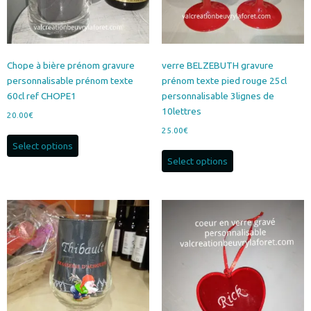
page
du
produit
Chope à bière prénom gravure
verre BELZEBUTH gravure
personnalisable prénom texte
prénom texte pied rouge 25cl
60cl ref CHOPE1
personnalisable 3lignes de
10lettres
20.00
€
25.00
€
Select options
Select options