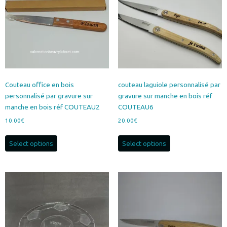
être
choisies
sur
la
page
du
produit
Couteau office en bois
couteau laguiole personnalisé par
personnalisé par gravure sur
gravure sur manche en bois réf
manche en bois réf COUTEAU2
COUTEAU6
10.00
€
20.00
€
Select options
Select options