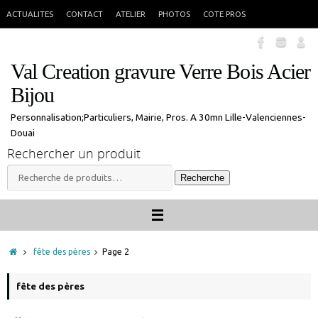
Passer
En congés jusque 18 aout inclus. Vous pouvez commander, les commandes
X
ACTUALITES
CONTACT
ATELIER
PHOTOS
COTE PROS
seront traitées à mon retour.
au
contenu
Val Creation gravure Verre Bois Acier
Bijou
Personnalisation;Particuliers, Mairie, Pros. A 30mn Lille-Valenciennes-
Douai
Rechercher un produit
Recherche
Recherche
pour :
Accueil
fête des pères
Page 2
fête des pères